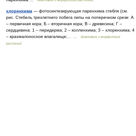
Анатомия и морфология растений
хлоренхима
— фотосинтезирующая паренхима стебля (см.
рис. Стебель трехлетнего побега липы на поперечном срезе: А
– первичная кора; Б – вторичная кора; В – древесина; Г –
сердцевина: 1 – перидерма; 2 – колленхима; 3 – хлоренхима; 4
– крахмалоносное влагалище;… …
Анатомия и морфология
растений