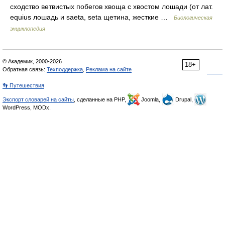
сходство ветвистых побегов хвоща с хвостом лошади (от лат.
equius лошадь и saeta, seta щетина, жесткие …
Биологическая
энциклопедия
© Академик, 2000-2026
18+
Обратная связь:
Техподдержка
,
Реклама на сайте
👣 Путешествия
Экспорт словарей на сайты
, сделанные на PHP,
Joomla,
Drupal,
WordPress, MODx.