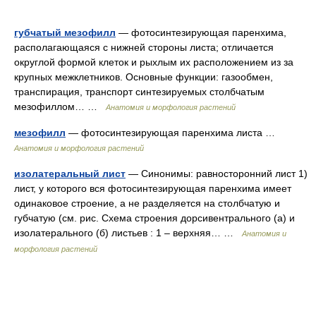
губчатый мезофилл
— фотосинтезирующая паренхима,
располагающаяся с нижней стороны листа; отличается
округлой формой клеток и рыхлым их расположением из за
крупных межклетников. Основные функции: газообмен,
транспирация, транспорт синтезируемых столбчатым
мезофиллом… …
Анатомия и морфология растений
мезофилл
— фотосинтезирующая паренхима листа …
Анатомия и морфология растений
изолатеральный лист
— Синонимы: равносторонний лист 1)
лист, у которого вся фотосинтезирующая паренхима имеет
одинаковое строение, а не разделяется на столбчатую и
губчатую (см. рис. Схема строения дорсивентрального (а) и
изолатерального (б) листьев : 1 – верхняя… …
Анатомия и
морфология растений