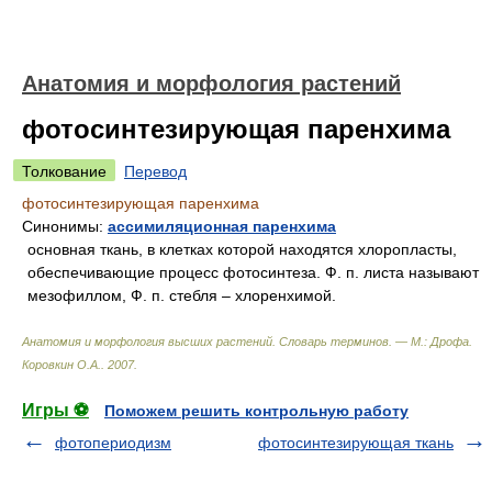
Анатомия и морфология растений
фотосинтезирующая паренхима
Толкование
Перевод
фотосинтезирующая паренхима
Синонимы:
ассимиляционная паренхима
основная ткань, в клетках которой находятся хлоропласты,
обеспечивающие процесс фотосинтеза. Ф. п. листа называют
мезофиллом, Ф. п. стебля – хлоренхимой.
Анатомия и морфология высших растений. Словарь терминов. — М.: Дрофа
.
Коровкин О.А.
.
2007
.
Игры ⚽
Поможем решить контрольную работу
фотопериодизм
фотосинтезирующая ткань