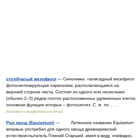
столбчатый мезофилл
— Синонимы: палисадный мезофилл
фотосинтезирующая паренхима, располагающаяся на
верхней стороне листа. Состоит из одного или нескольких
(обычно 2–3) рядов плотно расположенных удлиненных клеток,
основная функция которых – фотосинтез. С. м. по… …
Анатомия и морфология растений
Род хвощ (Equisetum)
— Латинское название Equisetum
впервые употребил для одного хвоща древнеримский
естествоиспытатель Плиний Старший, имея в виду, очевидно,